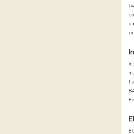
I 
ol
am
pr
I
In
ri
fj
BA
Em
E
EU