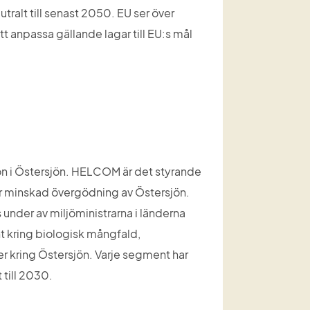
tralt till senast 2050. EU ser över 
t anpassa gällande lagar till EU:s mål 
ön i Östersjön. HELCOM är det styrande 
ör minskad övergödning av Östersjön. 
under av miljöministrarna i länderna 
t kring biologisk mångfald, 
r kring Östersjön. Varje segment har 
 till 2030.