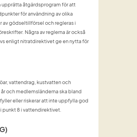
 upprätta åtgärdsprogram för att 
dpunkter för användning av olika 
v gödseltillförsel och regleras i 
eskrifter. Några av reglerna är också 
 enligt nitratdirektivet ge en nytta för 
sjöar, vattendrag, kustvatten och 
ex år och medlemsländerna ska bland 
er eller riskerar att inte uppfylla god 
i punkt 8 i vattendirektivet.
EG)