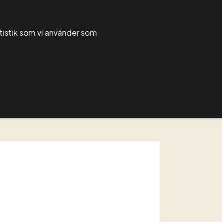
Greppa admin
Greppa forum
atistik som vi använder som
Rådgivarnytt
För rådgivare
Grupper
erenskommelser
lla 