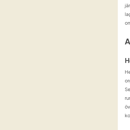
jä
la
om
A
H
He
or
Se
ru
öv
ko