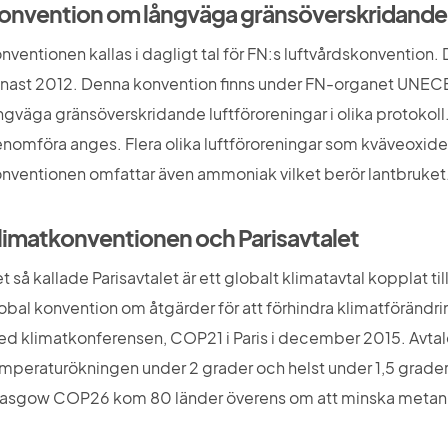
onvention om långväga gränsöverskridande 
nventionen kallas i dagligt tal för FN:s luftvårdskonvention.
nast 2012. Denna konvention finns under FN-organet UNECE o
ngväga gränsöverskridande luftföroreningar i olika protokoll
nomföra anges. Flera olika luftföroreningar som kväveoxider,
nventionen omfattar även ammoniak vilket berör lantbruket
limatkonventionen och Parisavtalet
t så kallade Parisavtalet är ett globalt klimatavtal kopplat 
obal konvention om åtgärder för att förhindra klimatförändri
d klimatkonferensen, COP21 i Paris i december 2015. Avtalet s
mperaturökningen under 2 grader och helst under 1,5 grader
asgow COP26 kom 80 länder överens om att minska metanu