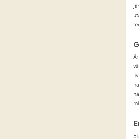
jä
ut
re
G
År
vä
li
ha
nä
mi
E
EU