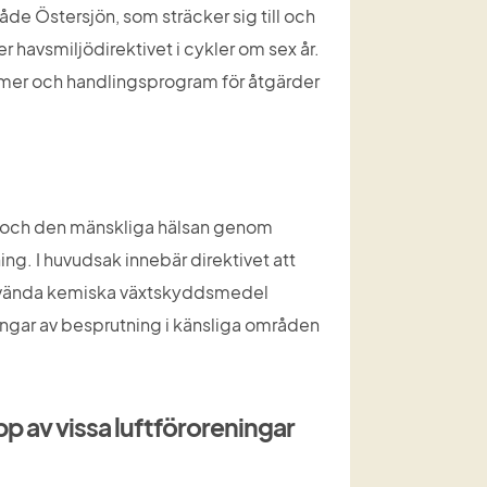
åde Östersjön, som sträcker sig till och 
havsmiljödirektivet i cykler om sex år. 
ormer och handlingsprogram för åtgärder 
ljö och den mänskliga hälsan genom 
ng. I huvudsak innebär direktivet att 
 använda kemiska växtskyddsmedel 
ingar av besprutning i känsliga områden 
p av vissa luftföroreningar 