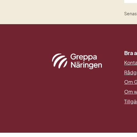
Senast
Bra a
Kont
Rådg
Om G
Om w
Tillg