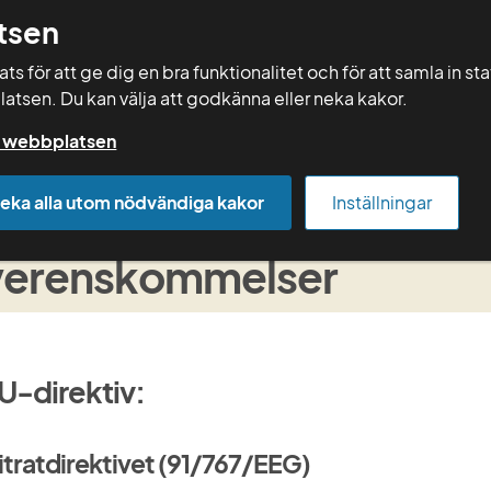
tsen
Sök
s för att ge dig en bra funktionalitet och för att samla in st
latsen. Du kan välja att godkänna eller neka kakor.
Rådgivning
Vera
Kurser
Mallar
på webbplatsen
Under besöket, 1Aa
EU-direktiv och internationella öv
eka alla utom nödvändiga kakor
Inställningar
-direktiv och internatione
verenskommelser
U-direktiv:
itratdirektivet (91/767/EEG)