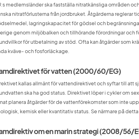
:s medlemsländer ska fastställa nitratkänsliga områden och
nska nitratförlusterna från jordbruket. Åtgärderna reglerar ti
dselmedel, lagringskapacitet för gödsel och begränsningar a
erige genom miljöbalken och tillhörande förordningar och för
undvillkor för utbetalning av stöd. Ofta kan åtgärder som krävs
da kväve- och fosforläckage.
amdirektivet för vatten (2000/60/EG)
rektivet kallas allmänt för vattendirektivet och syftar till att 
undvatten ska ha god status. Direktivet löper i cykler om s
nat planera åtgärder för de vattenförekomster som inte uppfyll
ologisk, kemisk eller kvantitativ status. Se närmare på detta 
amdirektiv om en marin strategi (2008/56/