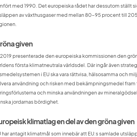
mfört med 1990. Det europeiska rådet har dessutom ställt s
släppen av växthusgaser med mellan 80-95 procent till 205
gionen.
röna given
 2019 presenterade den europeiska kommissionen den gröna g
rldens första klimatneutrala världsdel. Där ingår även strategin 
vsmedelsystemen i EU ska vara rättvisa, hälsosamma och miljöv
lvera användning och risken med bekämpningsmedel fram til
ringsförlusterna och minska användningen av mineralgödsel 
nska jordarnas bördighet.
uropeisk klimatlag en del av den gröna given
 har antagit klimatmål som innebär att EU:s samlade utsläp