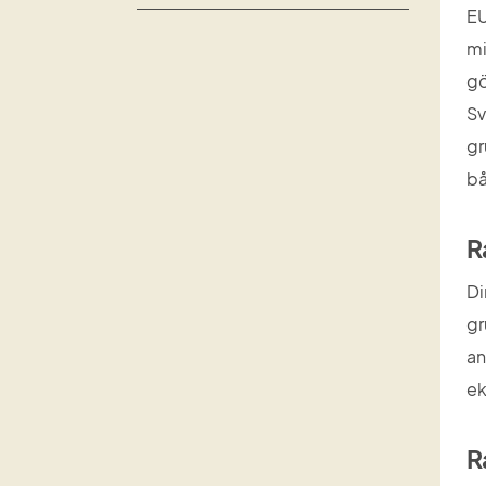
EU
mi
gö
Sv
gr
bå
R
Di
gr
an
ek
R