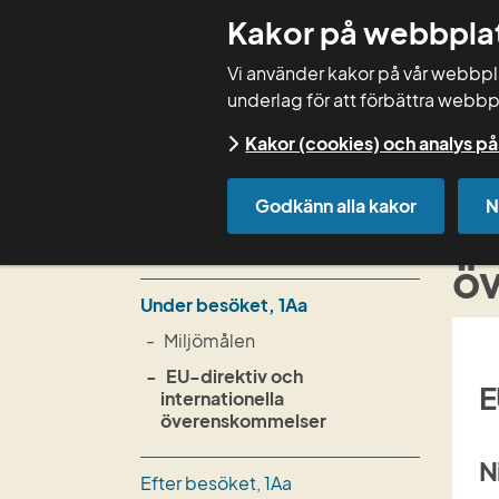
Kakor på webbpla
Vi använder kakor på vår webbplat
underlag för att förbättra webbp
Kakor (cookies) och analys 
Start
Rådgivning
Startrådgivning
Godkänn alla kakor
N
EU
Innan besöket, 1Aa
ö
Under besöket, 1Aa
Miljömålen
EU-direktiv och
E
internationella
överenskommelser
N
Efter besöket, 1Aa