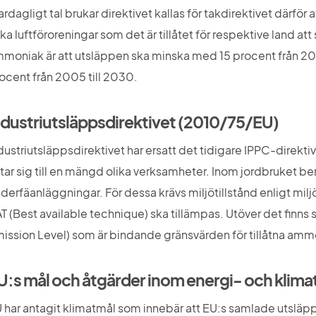
vardagligt tal brukar direktivet kallas för takdirektivet därför 
ika luftföroreningar som det är tillåtet för respektive land att
moniak är att utsläppen ska minska med 15 procent från 20
ocent från 2005 till 2030.
ndustriutsläppsdirektivet (2010/75/EU)
dustriutsläppsdirektivet har ersatt det tidigare IPPC-direktiv
ktar sig till en mängd olika verksamheter. Inom jordbruket ber
äderfäanläggningar. För dessa krävs miljötillstånd enligt miljöb
T (Best available technique) ska tillämpas. Utöver det finns
ission Level) som är bindande gränsvärden för tillåtna amm
U:s mål och åtgärder inom energi- och klim
 har antagit klimatmål som innebär att EU:s samlade utsläp