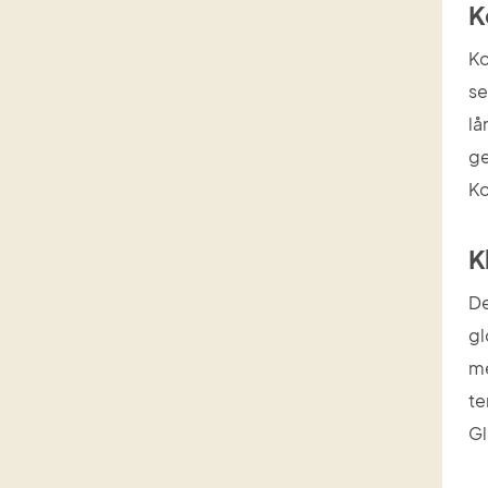
K
Ko
se
lå
ge
Ko
K
De
gl
me
te
Gl