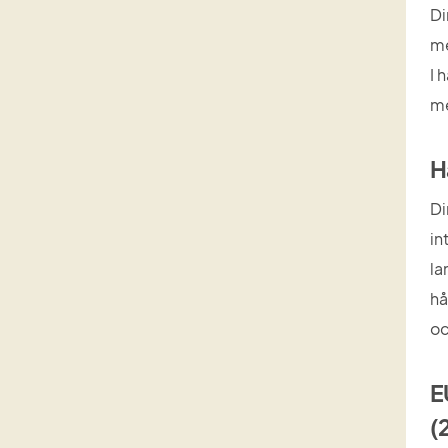
Di
me
I 
me
H
Di
in
la
hå
oc
E
(