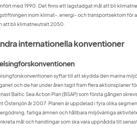
mfört med 1990. Det finns ett lagstadgat mål att bli klimatneu
gstiftningen inom klimat-, energi- och transportsektorn för at
 att bli klimatneutralt 2050.
ndra internationella konventioner
elsingforskonventionen
lsingforskonventionen syftar till att skydda den marina milj
ganet och de har under åren tagit fram flera aktionsplaner f
nast Baltic Sea Action Plan (BSAP) som första gången skrevs 
nt Östersjön år 2007. Planen är uppdelad i fyra olika segmen
ergödning, farliga ämnen och hållbara miljövänliga aktivitete
nkreta mål och handlingar som ska vara uppnådda till senast