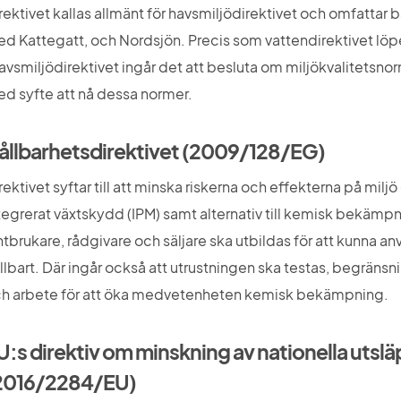
rektivet kallas allmänt för havsmiljödirektivet och omfattar b
d Kattegatt, och Nordsjön. Precis som vattendirektivet löper 
havsmiljödirektivet ingår det att besluta om miljökvalitetsn
d syfte att nå dessa normer.
ållbarhetsdirektivet (2009/128/EG)
rektivet syftar till att minska riskerna och effekterna på mi
tegrerat växtskydd (IPM) samt alternativ till kemisk bekämpni
ntbrukare, rådgivare och säljare ska utbildas för att kunna
llbart. Där ingår också att utrustningen ska testas, begränsn
h arbete för att öka medvetenheten kemisk bekämpning.
U:s direktiv om minskning av nationella utsläp
2016/2284/EU)