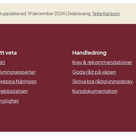
 uppdaterad: 19 december 2024 | Sidansvarig:
Tellie Karlsson
tt veta
Handledning
akt
Krav & rekommendationer
ivningsexperter
Goda råd på vägen
reppa Näringen
Skriva bra rådgivningsbrev
ebbplatsen
Kursdokumentation
änglighet