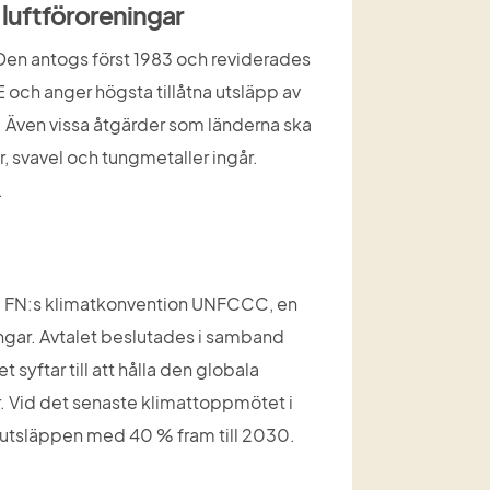
luftföroreningar
 Den antogs först 1983 och reviderades 
ch anger högsta tillåtna utsläpp av 
. Även vissa åtgärder som länderna ska 
 svavel och tungmetaller ingår. 
.
till FN:s klimatkonvention UNFCCC, en 
ngar. Avtalet beslutades i samband 
yftar till att hålla den globala 
. Vid det senaste klimattoppmötet i 
tsläppen med 40 % fram till 2030.