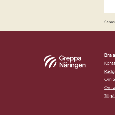
Senast
Bra a
Kont
Rådg
Om G
Om w
Tillg