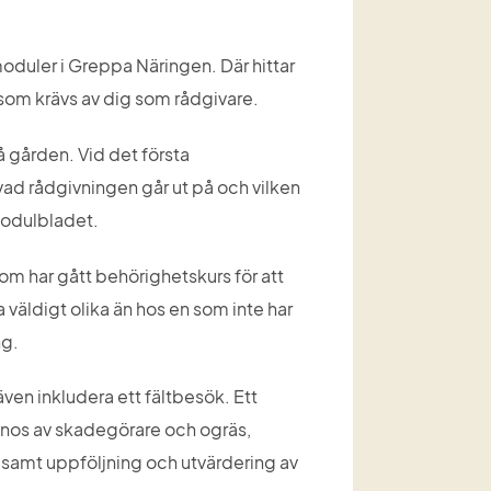
oduler i Greppa Näringen. Där hittar 
som krävs av dig som rådgivare.
gården. Vid det första 
ad rådgivningen går ut på och vilken 
modulbladet.
om har gått behörighetskurs för att 
äldigt olika än hos en som inte har 
ng.
n inkludera ett fältbesök. Ett 
gnos av skadegörare och ogräs, 
mt uppföljning och utvärdering av 