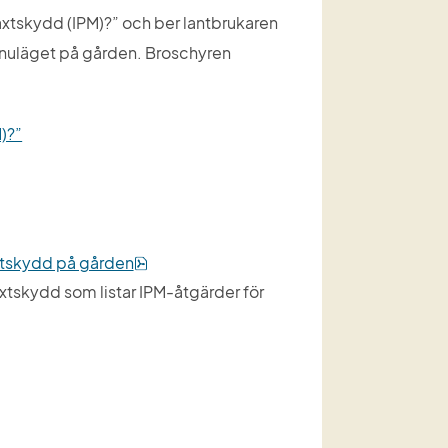
växtskydd (IPM)?” och ber lantbrukaren 
 nuläget på gården. Broschyren 
M)?”
pdf, 180 kB.
äxtskydd på gården
växtskydd som listar IPM-åtgärder för 