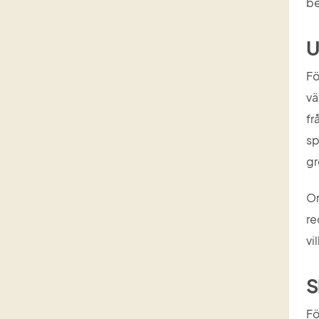
be
U
Fö
vä
fr
sp
gr
Om
re
vi
S
Fö