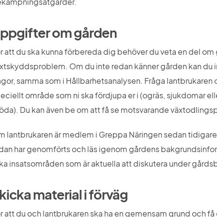
kämpningsåtgärder.
ppgifter om gården
r att du ska kunna förbereda dig behöver du veta en del om 
xtskyddsproblem. Om du inte redan känner gården kan du inte
ågor, samma som i Hållbarhetsanalysen. Fråga lantbrukaren 
eciellt område som ni ska fördjupa er i (ogräs, sjukdomar elle
öda). Du kan även be om att få se motsvarande växtodlingspl
 lantbrukaren är medlem i Greppa Näringen sedan tidigare, 
dan har genomförts och läs igenom gårdens bakgrundsinform
lka insatsområden som är aktuella att diskutera under gård
kicka material i förväg
r att du och lantbrukaren ska ha en gemensam grund och få en 