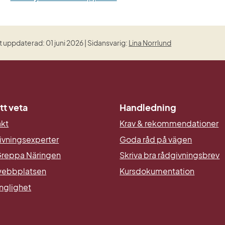
 uppdaterad: 01 juni 2026 | Sidansvarig:
Lina Norrlund
tt veta
Handledning
akt
Krav & rekommendationer
ivningsexperter
Goda råd på vägen
reppa Näringen
Skriva bra rådgivningsbrev
ebbplatsen
Kursdokumentation
änglighet