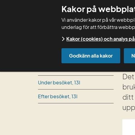
Kakor på webbpla
Vi använder kakor på vår webbplat
underlag för att förbättra webbp
Kakor (cookies) och analys 
Start
Rådgivning
Integrerat växtsky
Godkänn alla kakor
N
In
Innan besöket, 13I
Det 
Under besöket, 13I
bru
dit
Efter besöket, 13I
upp