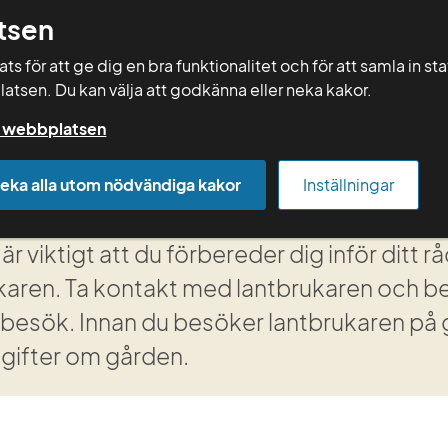
tsen
Sök
s för att ge dig en bra funktionalitet och för att samla in st
latsen. Du kan välja att godkänna eller neka kakor.
Rådgivning
Vera
Kurser
Mallar
på webbplatsen
dd
Innan besöket, 13I
eka alla utom nödvändiga kakor
Inställningar
nan besöket, 13I
är viktigt att du förbereder dig inför ditt
karen. Ta kontakt med lantbrukaren och be
t besök. Innan du besöker lantbrukaren på 
gifter om gården.