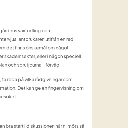
gårdens växtodling och 
rvjua lantbrukaren utifrån en rad 
om det finns önskemål om något 
r skadeinsekter, eller i någon speciell 
an och sprutjournal i förväg.
ta reda på vilka rådgivningar som 
ation. Det kan ge en fingervisning om 
sbesöket.
bra start i diskussionen när ni möts så 