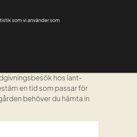
Greppa admin
Greppa forum
atistik som vi använder som
Rådgivarnytt
För rådgivare
Grupper
 rådgivningsbesök hos lant­
stäm en tid som passar för 
gården behöver du hämta in 