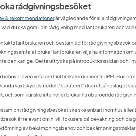
oka rådgivningsbesöket
av & rekommendationer
 är vägledande för alla rådgivningsm
 vad du ska göra i din rådgivning med lantbrukaren och vad 
ntakta lantbrukaren och bestäm tid för rådgivningsbesök på 
kningssamtalet brukar lantbrukaren vilja ha information om v
tta den kan ge. Detta uttrycks på introduktionssidan och i 
 behöver även veta om lantbrukaren känner till IPM. Hos en s
vända växtskyddsmedel (”sprutcert”) kan utgångsläget vara v
t, och som kanske inte heller brukar ha oberoende rådgivni
stäm om rådgivningsbesöket ska ske enbart inomhus eller äve
ltbesök är relevant om ni vill fokusera på bevakning och dia
dömning av bekämpningsbehov och bekämpningströsklar sa