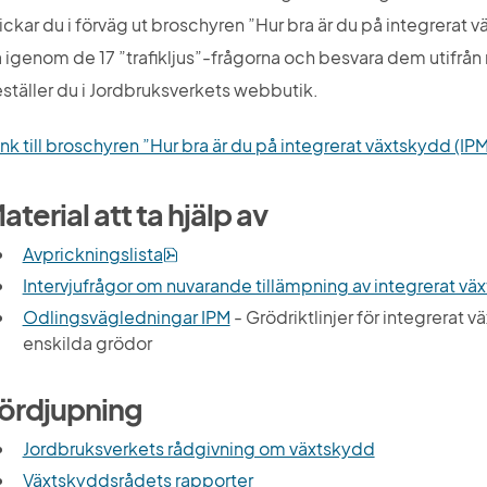
ickar du i förväg ut broschyren ”Hur bra är du på integrerat 
 igenom de 17 ”trafikljus”-frågorna och besvara dem utifrån
ställer du i Jordbruksverkets webbutik.
nk till broschyren ”Hur bra är du på integrerat växtskydd (IP
aterial att ta hjälp av
pdf, 187 kB.
Avprickningslista
Intervjufrågor om nuvarande tillämpning av integrerat v
Odlingsvägledningar IPM
 - Grödriktlinjer för integrerat 
enskilda grödor
ördjupning
Jordbruksverkets rådgivning om växtskydd
Växtskyddsrådets rapporter