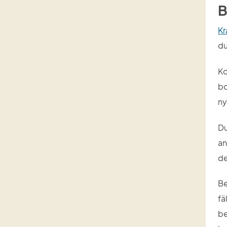
B
Kr
du
Ko
bo
ny
Du
an
de
Be
fä
be