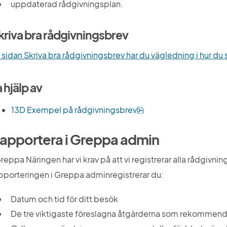
uppdaterad rådgivningsplan.
kriva bra rådgivningsbrev
 sidan Skriva bra rådgivningsbrev har du vägledning i hur du 
a hjälp av
pdf, 734 kB.
13D Exempel på rådgivningsbrev
apportera i Greppa admin
Greppa Näringen har vi krav på att vi registrerar alla rådgivnin
pporteringen i Greppa adminregistrerar du:
Datum och tid för ditt besök
De tre viktigaste föreslagna åtgärderna som rekommend