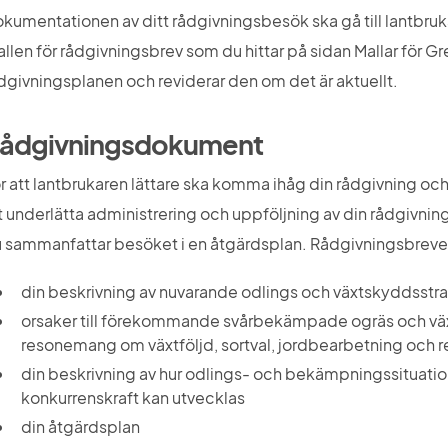
kumentationen av ditt rådgivningsbesök ska gå till lantbrukar
llen för rådgivningsbrev som du hittar på sidan Mallar för G
dgivningsplanen och reviderar den om det är aktuellt.
ådgivningsdokument
r att lantbrukaren lättare ska komma ihåg din rådgivning och
t underlätta administrering och uppföljning av din rådgivning
 sammanfattar besöket i en åtgärdsplan. Rådgivningsbrevet
din beskrivning av nuvarande odlings och växtskyddsstrat
orsaker till förekommande svårbekämpade ogräs och växt
resonemang om växtföljd, sortval, jordbearbetning och r
din beskrivning av hur odlings- och bekämpningssituati
konkurrenskraft kan utvecklas
din åtgärdsplan