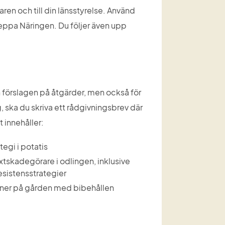
en och till din länsstyrelse. Använd 
reppa Näringen. Du följer även upp 
 förslagen på åtgärder, men också för 
, ska du skriva ett rådgivningsbrev där 
 innehåller:
egi i potatis
skadegörare i odlingen, inklusive 
esistensstrategier
oner på gården med bibehållen 