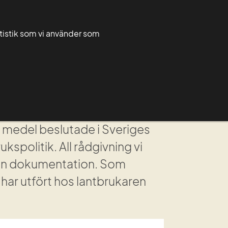
Greppa admin
Greppa forum
atistik som vi använder som
Rådgivarnytt
För rådgivare
Grupper
medel beslutade i Sveriges 
politik. All rådgivning vi 
ann dokumentation. Som 
har utfört hos lant­brukaren 