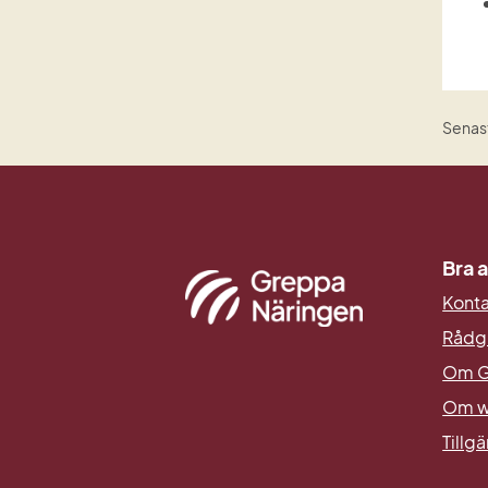
Senast
Bra a
Kont
Rådg
Om G
Om w
Tillg