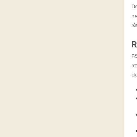
Do
ma
rå
R
Fö
at
du