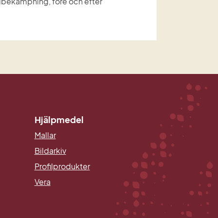
ekämpning, före och efter 
Hjälpmedel
Mallar
Länk till annan webbplats.
Bildarkiv
Profilprodukter
Vera