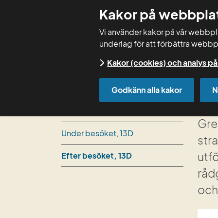
Kakor på webbpla
Vi använder kakor på vår webbplat
underlag för att förbättra webbp
Kakor (cookies) och analys 
Start
Rådgivning
Växtskyddstrategi 
Godkänn alla kakor
N
Ef
Innan besöket, 13D
Gre
Under besöket, 13D
str
utf
Efter besöket, 13D
rådg
och 