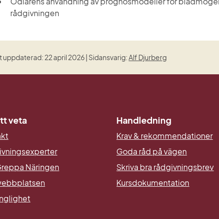
Odlarens användning av prognosmodeller för bladmögelb
rådgivningen
 uppdaterad: 22 april 2026 | Sidansvarig:
Alf Djurberg
tt veta
Handledning
akt
Krav & rekommendationer
ivningsexperter
Goda råd på vägen
reppa Näringen
Skriva bra rådgivningsbrev
ebbplatsen
Kursdokumentation
änglighet