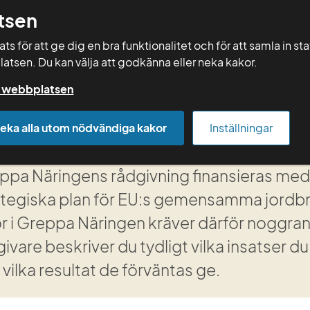
tsen
Sök
s för att ge dig en bra funktionalitet och för att samla in st
latsen. Du kan välja att godkänna eller neka kakor.
Rådgivning
Vera
Kurser
Mallar
på webbplatsen
potatis
Efter besöket, 13D
eka alla utom nödvändiga kakor
Inställningar
ter besöket, 13D
ppa Näringens rådgivning finansieras med 
ategiska plan för EU:s gemensamma jordbruks
ör i Greppa Näringen kräver därför noggr
ivare beskriver du tydligt vilka insatser du 
vilka resultat de förväntas ge.