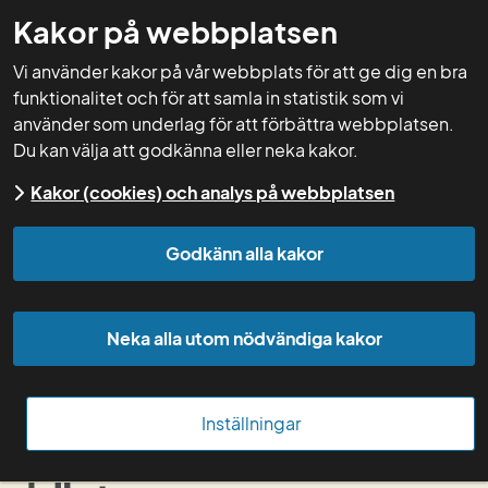
Kakor på webbplatsen
GNW-adm
Vi använder kakor på vår webbplats för att ge dig en bra
funktionalitet och för att samla in statistik som vi
använder som underlag för att förbättra webbplatsen.
Du kan välja att godkänna eller neka kakor.
Start
Rådgivning
Startrådgivning häst
Kakor (cookies) och analys på webbplatsen
Godkänn alla kakor
Innan besöket, 1Ah
Under besöket, 1Ah
Neka alla utom nödvändiga kakor
Efter besöket, 1Ah
Inställningar
1Ah
Startrådgivning