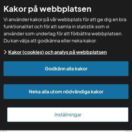
Kakor på webbplatsen
GNW-adm
Vi använder kakor på vår webbplats för att ge dig en bra
funktionalitet och för att samla in statistik som vi
använder som underlag för att förbättra webbplatsen.
Du kan välja att godkänna eller neka kakor.
Start
Kurser
Kursdokumentation
Arkiv
Kakor (cookies) och analys på webbplatsen
kurser
Kurser 2017
Klimatkollen,
beräkningsverktyg
Godkänn alla kakor
Klimatkollen, 
beräkningsverktyg
Neka alla utom nödvändiga kakor
27 mars 2017, Skype
Inställningar