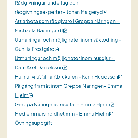
Rådgivningar, underlag och 
pdf, 2 MB.
rådgivningsexperter - Johan Malgeryd
Att arbeta som rådgivare i Greppa Näringen - 
pdf, 1 MB.
Michaela Baumgardt
Utmaningar och möjligheter inom växtodling - 
pdf, 3 MB.
Gunilla Frostgård
Utmaningar och möjligheter inom husdjur - 
pdf, 948 kB.
Dan-Axel Danielsson
pdf, 4
Hur når vi ut till lantbrukaren - Karin Hugosson
På gång framåt inom Greppa Näringen- Emma 
pdf, 1021 kB.
Hjelm
pdf, 1 MB.
Greppa Näringens resultat - Emma Hjelm
pdf, 534 k
Medlemmars nöjdhet mm - Emma Hjelm
Övningsuppgift