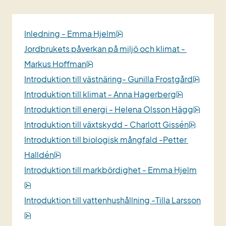
pdf, 2 MB.
Inledning - Emma Hjelm
Jordbrukets påverkan på miljö och klimat - 
pdf, 5 MB.
Markus Hoffman
pdf, 2
Introduktion till västnäring- Gunilla Frostgård
pdf, 2 MB.
Introduktion till klimat - Anna Hagerberg
pdf, 2
Introduktion till energi - Helena Olsson Hägg
pdf, 1 M
Introduktion till växtskydd - Charlott Gissén
Introduktion till biologisk mångfald -Petter 
pdf, 782 kB.
Halldén
Introduktion till markbördighet - Emma Hjelm
pdf, 2 MB.
Introduktion till vattenhushållning -Tilla Larsson
pdf, 2 MB.