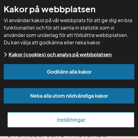
Kakor på webbplatsen
GNW-adm
Vi använder kakor på vår webbplats för att ge dig en bra
funktionalitet och för att samla in statistik som vi
använder som underlag för att förbättra webbplatsen.
Du kan välja att godkänna eller neka kakor.
Start
Kurser
Kursdokumentation
Arkiv
Kakor (cookies) och analys på webbplatsen
kurser
Kurser 2023
Introduktionskurs 2023
Godkänn alla kakor
Övningsuppgift
Neka alla utom nödvändiga kakor
Introduktionskurs 
2023
Inställningar
24 oktober och 8-9 november