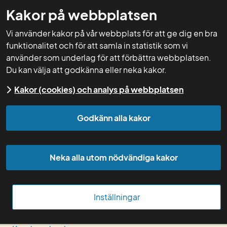
Kakor på webbplatsen
GNW-adm
Vi använder kakor på vår webbplats för att ge dig en bra
funktionalitet och för att samla in statistik som vi
använder som underlag för att förbättra webbplatsen.
Du kan välja att godkänna eller neka kakor.
Start
För rådgivare
Om Greppa Näringen
Kakor (cookies) och analys på webbplatsen
Tyck till om Greppa Näringen
Godkänn alla kakor
Administrera i Greppa admin
Neka alla utom nödvändiga kakor
Anmäl nya medlemmar
Bildarkivet
Inställningar
För dig som är ny rådgivare