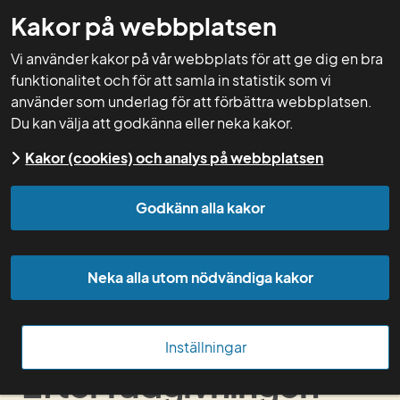
Kakor på webbplatsen
GNW-adm
Vi använder kakor på vår webbplats för att ge dig en bra
funktionalitet och för att samla in statistik som vi
använder som underlag för att förbättra webbplatsen.
Du kan välja att godkänna eller neka kakor.
Start
Rådgivning
Fördjupad biogasrådgivning
Kakor (cookies) och analys på webbplatsen
inför investering
Efter rådgivningen
Godkänn alla kakor
Innan rådgivningen
Neka alla utom nödvändiga kakor
Under rådgivningen
Efter rådgivningen
Inställningar
Efter rådgivningen