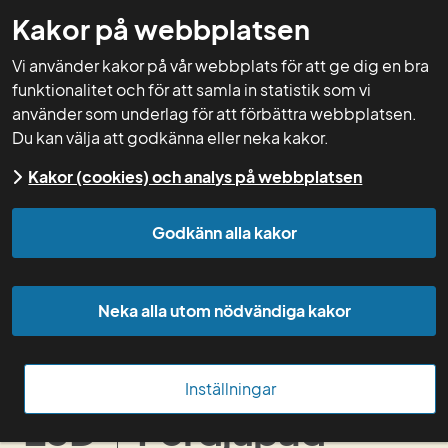
Kakor på webbplatsen
GNW-adm
Vi använder kakor på vår webbplats för att ge dig en bra
funktionalitet och för att samla in statistik som vi
använder som underlag för att förbättra webbplatsen.
Du kan välja att godkänna eller neka kakor.
Start
Rådgivning
Fördjupad biogasrådgivning
Kakor (cookies) och analys på webbplatsen
- affärsmöjligheter, lagstiftning och planering
Godkänn alla kakor
Innan rådgivningen
Neka alla utom nödvändiga kakor
Under rådgivningen
Efter rådgivningen
Inställningar
23D
Fördjupad