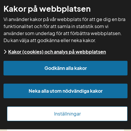
Kakor på webbplatsen
GNW-adm
Vi använder kakor på vår webbplats för att ge dig en bra
funktionalitet och för att samla in statistik som vi
använder som underlag för att förbättra webbplatsen.
Du kan välja att godkänna eller neka kakor.
Start
Kurser
Kursdokumentation
Kurser
Kakor (cookies) och analys på webbplatsen
2025
Grundkurs Energikartläggning
Godkänn alla kakor
Grundkurs 
Energikartläggning
Neka alla utom nödvändiga kakor
april 2025
Inställningar
Maila 
Johan.Malgeryd@jordbruksverket.se
 om 