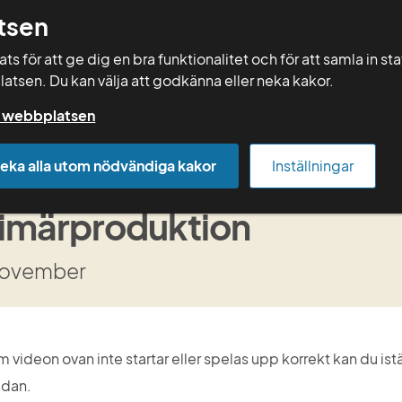
tsen
Sök
s för att ge dig en bra funktionalitet och för att samla in st
latsen. Du kan välja att godkänna eller neka kakor.
Rådgivning
Vera
Kurser
Mallar
på webbplatsen
Kurser 2025
Energiförsörjning för robust primärprodukti
eka alla utom nödvändiga kakor
Inställningar
ergiförsörjning för robust
imärproduktion
november
 videon ovan inte startar eller spelas upp korrekt kan du ist
dan.