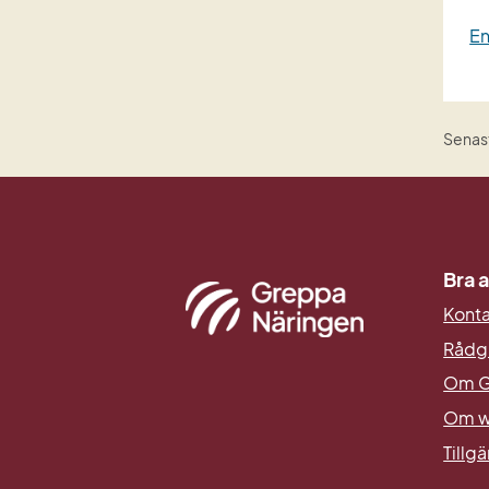
En
Senast
Bra a
Kont
Rådg
Om G
Om w
Tillg