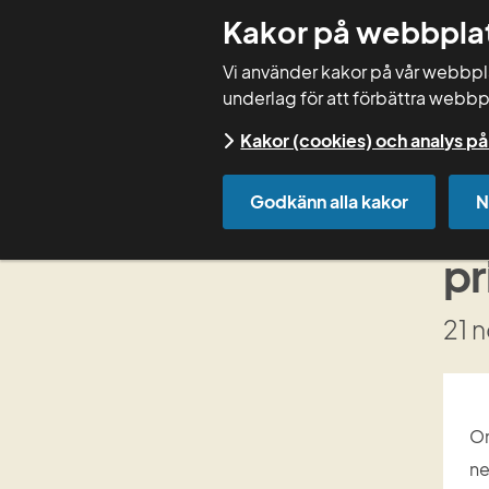
Kakor på webbpla
Vi använder kakor på vår webbplat
underlag för att förbättra webbp
Kakor (cookies) och analys 
Start
Kurser
Kursdokumentation
Godkänn alla kakor
N
En
pr
21 
Om
ne