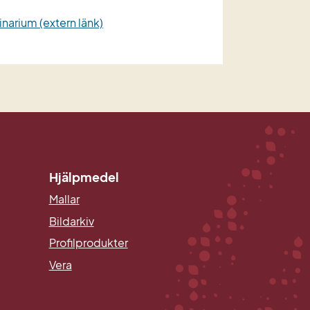
narium (extern länk)
Hjälpmedel
Mallar
Länk till annan webbplats.
Bildarkiv
Profilprodukter
Vera