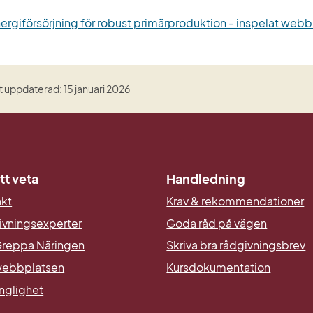
ergiförsörjning för robust primärproduktion - inspelat webbi
 uppdaterad: 15 januari 2026
tt veta
Handledning
akt
Krav & rekommendationer
ivningsexperter
Goda råd på vägen
reppa Näringen
Skriva bra rådgivningsbrev
ebbplatsen
Kursdokumentation
änglighet