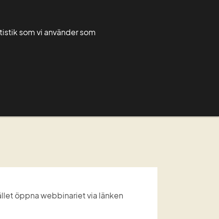
Greppa admin
Greppa forum
atistik som vi använder som
Rådgivarnytt
För rådgivare
Grupper
on
 
ället öppna webbinariet via länken 