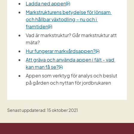
pdf, 195 kB.
Ladda ned appen
Markstrukturens betydelse för lönsam 
och hållbar växtodling – nu och i 
pdf, 1 MB.
framtiden
Vad är markstruktur? Går markstruktur att 
mäta?
pdf, 2 MB.
Hur fungerar markvårdsappen?
Att gräva och använda appen i fält - vad 
pdf, 2 MB.
kan man få se?
Appen som verktyg för analys och beslut 
på gården och nyttan för jordbrukaren
Senast uppdaterad: 15 oktober 2021