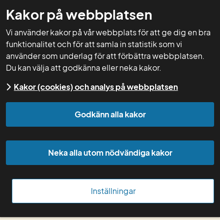
Kakor på webbplatsen
GNW-adm
Vi använder kakor på vår webbplats för att ge dig en bra
funktionalitet och för att samla in statistik som vi
använder som underlag för att förbättra webbplatsen.
Du kan välja att godkänna eller neka kakor.
Start
Kurser
Kursdokumentation
Arkiv
Kakor (cookies) och analys på webbplatsen
kurser
Kurser 2021
Genomgång av
markvårdsappen "Hur mår min jord?" 15 oktober
Godkänn alla kakor
Genomgång av 
markvårdsappen "Hur 
Neka alla utom nödvändiga kakor
mår min jord?"
Inställningar
15 oktober, kl. 09.00-10.30