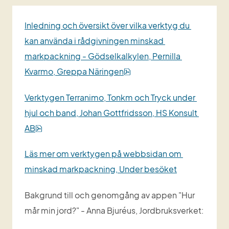
Inledning och översikt över vilka verktyg du 
kan använda i rådgivningen minskad 
markpackning - Gödselkalkylen, Pernilla 
pdf, 1 MB.
Kvarmo, Greppa Näringen
Verktygen Terranimo, Tonkm och Tryck under 
hjul och band, Johan Gottfridsson, HS Konsult 
pdf, 334 kB.
AB
Läs mer om verktygen på webbsidan om 
minskad markpackning, Under besöket
Bakgrund till och genomgång av appen "Hur 
mår min jord?" - Anna Bjuréus, Jordbruksverket: