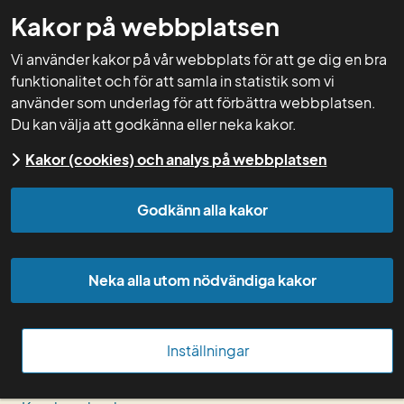
Kakor på webbplatsen
GNW-adm
Vi använder kakor på vår webbplats för att ge dig en bra
funktionalitet och för att samla in statistik som vi
använder som underlag för att förbättra webbplatsen.
Du kan välja att godkänna eller neka kakor.
Start
För rådgivare
Om Greppa Näringen
Kakor (cookies) och analys på webbplatsen
Om webbplatsen
Godkänn alla kakor
Administrera i Greppa admin
Neka alla utom nödvändiga kakor
Anmäl nya medlemmar
Bildarkivet
Inställningar
För dig som är ny rådgivare