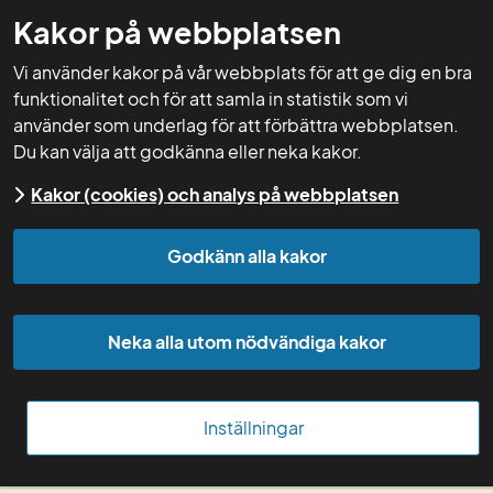
Kakor på webbplatsen
GNW-adm
Vi använder kakor på vår webbplats för att ge dig en bra
funktionalitet och för att samla in statistik som vi
använder som underlag för att förbättra webbplatsen.
Du kan välja att godkänna eller neka kakor.
Start
Kurser
Kursdokumentation
Arkiv
Kakor (cookies) och analys på webbplatsen
kurser
Kurser 2019
Matsvinn och förluster eller
sekundära resurser och ökat värde? 26 september
Godkänn alla kakor
Matsvinn och förluster 
eller sekundära 
Neka alla utom nödvändiga kakor
resurser och ökat 
Inställningar
värde?