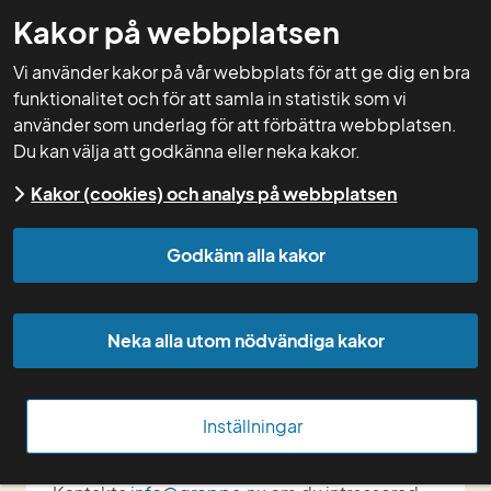
Kakor på webbplatsen
GNW-adm
Vi använder kakor på vår webbplats för att ge dig en bra
funktionalitet och för att samla in statistik som vi
använder som underlag för att förbättra webbplatsen.
Du kan välja att godkänna eller neka kakor.
Start
Kurser
Kursdokumentation
Arkiv
Kakor (cookies) och analys på webbplatsen
kurser
Kurser 2022
Hur kontrolleras
tillämpningen av IPM?
Godkänn alla kakor
Hur kontrolleras 
tillämpningen av IPM?
Neka alla utom nödvändiga kakor
28 april
Inställningar