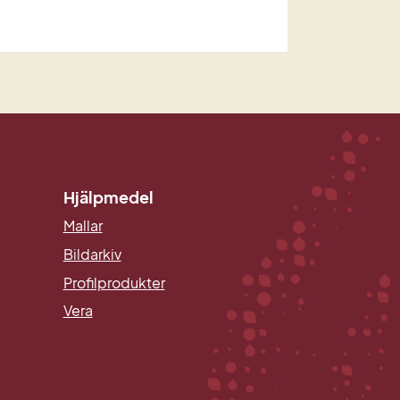
3 kB.
Hjälpmedel
Mallar
Länk till annan webbplats.
Bildarkiv
Profilprodukter
Vera