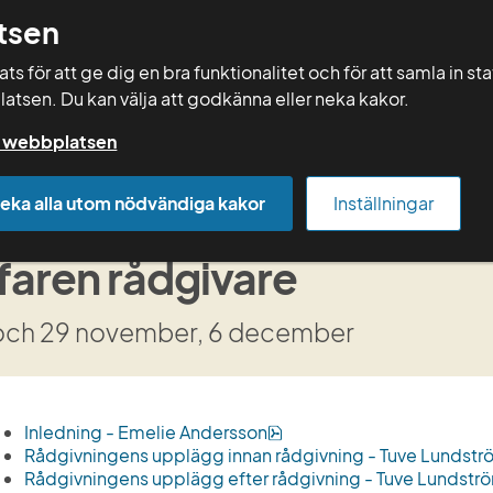
tsen
Sök
s för att ge dig en bra funktionalitet och för att samla in st
latsen. Du kan välja att godkänna eller neka kakor.
Rådgivning
Vera
Kurser
Mallar
på webbplatsen
Arkiv kurser
Kurser 2023
Våtmarksplanering
eka alla utom nödvändiga kakor
Inställningar
tmarksplanering tillsam
faren rådgivare
och 29 november, 6 december
pdf, 648 kB.
Inledning - Emelie Andersson
Rådgivningens upplägg innan rådgivning - Tuve Lundst
Rådgivningens upplägg efter rådgivning - Tuve Lundstr