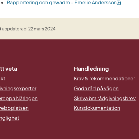
pdf, 28
Rapportering och gnwadm - Emelie Andersson
t uppdaterad: 22 mars 2024
tt veta
Handledning
akt
Krav & rekommendationer
ivningsexperter
Goda råd på vägen
reppa Näringen
Skriva bra rådgivningsbrev
ebbplatsen
Kursdokumentation
änglighet