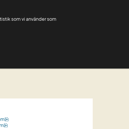
Greppa admin
Greppa forum
atistik som vi använder som
Rådgivarnytt
För rådgivare
Grupper
mans med en 
pdf, 505 kB.
röm
pdf, 277 kB.
öm