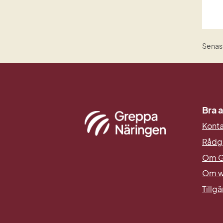
Senas
Bra a
Kont
Rådg
Om G
Om w
Tillg