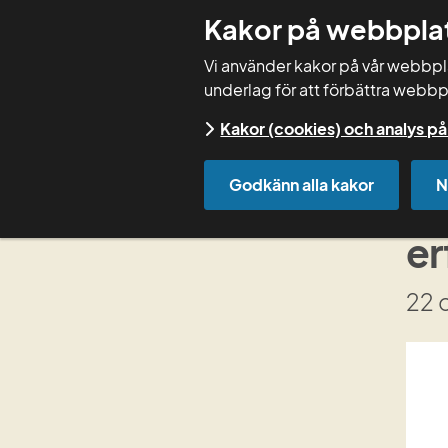
Kakor på webbpla
Vi använder kakor på vår webbplat
underlag för att förbättra webbp
Kakor (cookies) och analys 
Start
Kurser
Kursdokumentation
Godkänn alla kakor
N
Vå
er
22 