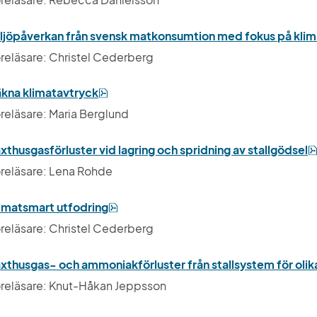
ljöpåverkan från svensk matkonsumtion med fokus på klim
reläsare: Christel Cederberg
pdf, 2 MB.
kna klimatavtryck
reläsare: Maria Berglund
xthusgasförluster vid lagring och spridning av stallgödsel
reläsare: Lena Rohde
pdf, 3 MB.
imatsmart utfodring
reläsare: Christel Cederberg
xthusgas- och ammoniakförluster från stallsystem för olika
reläsare: Knut-Håkan Jeppsson 