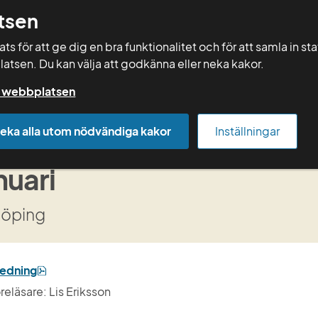
tsen
Sök
s för att ge dig en bra funktionalitet och för att samla in st
latsen. Du kan välja att godkänna eller neka kakor.
Rådgivning
Vera
Kurser
Mallar
på webbplatsen
Arkiv kurser
Kurser 2019
Grundkurs Jordbruket och kli
eka alla utom nödvändiga kakor
Inställningar
undkurs Jordbruket och k
nuari
köping
pdf, 2 MB.
ledning
reläsare: Lis Eriksson