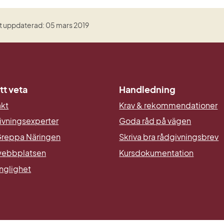
t uppdaterad: 05 mars 2019
tt veta
Handledning
akt
Krav & rekommendationer
ivningsexperter
Goda råd på vägen
reppa Näringen
Skriva bra rådgivningsbrev
ebbplatsen
Kursdokumentation
änglighet