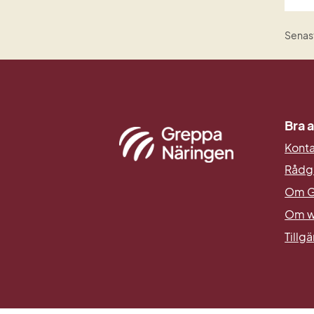
Senas
Bra a
Kont
Rådg
Om G
Om w
Tillg