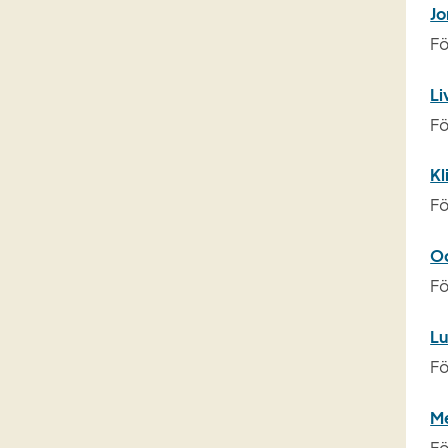
Jo
Fö
Li
Fö
Kl
Fö
Od
Fö
Lu
Fö
Me
Fö