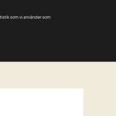
Greppa admin
Greppa forum
atistik som vi använder som
Rådgivarnytt
För rådgivare
Grupper
matet, 30-31 januari
limatet, 30-31 