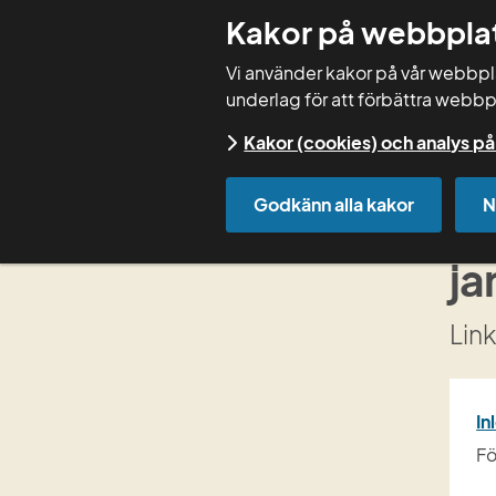
Kakor på webbpla
Vi använder kakor på vår webbplat
underlag för att förbättra webbp
Kakor (cookies) och analys 
Start
Kurser
Kursdokumentation
Godkänn alla kakor
N
Gr
ja
Lin
In
Fö