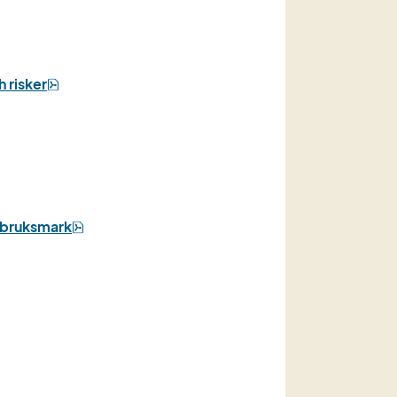
pdf, 6 MB.
 risker
pdf, 6 MB.
rdbruksmark