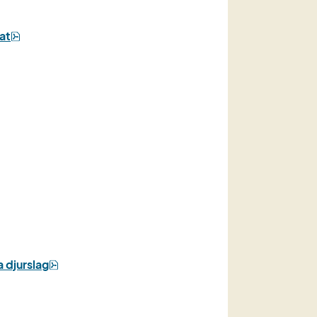
pdf, 3 MB.
at
pdf, 6 MB.
pdf, 941 kB.
 djurslag