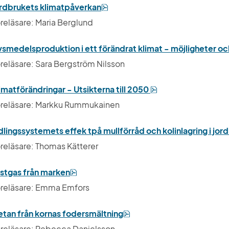
pdf, 2 MB.
rdbrukets klimatpåverkan
reläsare: Maria Berglund
vsmedelsproduktion i ett förändrat klimat - möjligheter och
reläsare: Sara Bergström Nilsson
pdf, 3 MB.
imatförändringar - Utsikterna till 2050
reläsare: Markku Rummukainen
lingssystemets effek tpå mullförråd och kolinlagring i jo
reläsare: Thomas Kätterer
pdf, 3 MB.
stgas från marken
reläsare: Emma Emfors
pdf, 4 MB.
tan från kornas fodersmältning
reläsare: Rebecca Danielsson