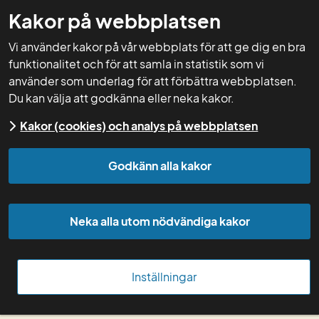
Kakor på webbplatsen
GNW-adm
Vi använder kakor på vår webbplats för att ge dig en bra
funktionalitet och för att samla in statistik som vi
använder som underlag för att förbättra webbplatsen.
Du kan välja att godkänna eller neka kakor.
Start
Kakor (cookies) och analys på webbplatsen
Godkänn alla kakor
Om Greppa admin
Manual Greppa admin
Neka alla utom nödvändiga kakor
Greppa Näringens 
Inställningar
administrativa system