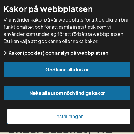
Kakor på webbplatsen
GNW-adm
Vi använder kakor på vår webbplats för att ge dig en bra
funktionalitet och för att samla in statistik som vi
använder som underlag för att förbättra webbplatsen.
Du kan välja att godkänna eller neka kakor.
Start
Rådgivning
Kontroll av foderstater - nöt,
Kakor (cookies) och analys på webbplatsen
lamm och häst
Under besöket, 41B
Godkänn alla kakor
Innan besöket, 41B
Neka alla utom nödvändiga kakor
Under besöket, 41B
Efter besöket, 41B
Inställningar
Under besöket, 41B