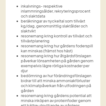
inkalvnings- respektive 
inlammningsålder, rekryteringsprocent 
och slaktdata
beräkningar av nyckeltal som tillväxt 
kg/dag, genomsnittlig slaktålder och 
slaktvikt
resonemang kring kontroll av tillväxt och 
tillväxtplanering
resonemang kring hur gårdens foderspill 
kan minskas (främst hos häst)
resonemang kring hur åtgärdsförslagen 
påverkar lönsamheten på gården genom 
exempelvis lägre rörliga kostnader per 
djur
bedömning av hur förändringsförslagen 
bidrar till att minska ammoniakförluster 
och klimatpåverkan från utfodringen på 
gården
resonemang kring gårdens potential att 
minska inköpen av proteinfoder genom 
ett bättre utnyttjande av gårdens 