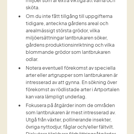
miljöer som är extra viktiga att värna och 
sköta.
Om du inte fått tillgång till uppgifterna 
tidigare, anteckna gårdens areal och 
arealmässigt största grödor, vilka 
miljöersättningar lantbrukaren söker, 
gårdens produktionsinriktning och vilka 
blommande grödor som lantbrukaren 
odlar.
Notera eventuell förekomst av speciella 
arter eller artgrupper som lantbrukaren är 
intresserad av att gynna. En sökning över 
förekomst av rödlistade arter i Artportalen 
kan vara lämpligt underlag.
Fokusera på åtgärder inom de områden 
som lantbrukaren är mest intresserad av. 
Utgå från växter, pollinerande insekter, 
övriga nyttodjur, fåglar och/eller fältvilt. 
Diskutera tänkbara förbättringsåtgärder. 