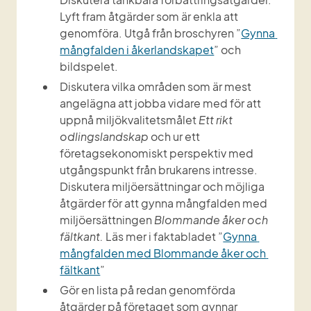
Lyft fram åtgärder som är enkla att 
genomföra. Utgå från broschyren ”
Gynna 
mångfalden i åkerlandskapet
” och 
bildspelet.
Diskutera vilka områden som är mest 
angelägna att jobba vidare med för att 
uppnå miljökvalitetsmålet 
Ett rikt 
odlingslandskap
 och ur ett 
företagsekonomiskt perspektiv med 
utgångspunkt från brukarens intresse. 
Diskutera miljöersättningar och möjliga 
åtgärder för att gynna mångfalden med 
miljöersättningen 
Blommande åker och 
fältkant.
 Läs mer i faktabladet ”
Gynna 
mångfalden med Blommande åker och 
fältkant
”
Gör en lista på redan genomförda 
åtgärder på företaget som gynnar 