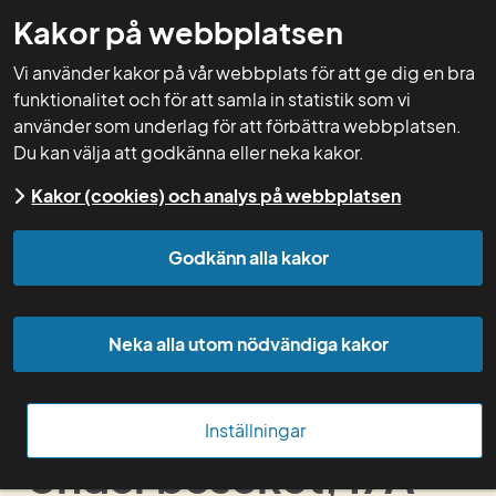
Kakor på webbplatsen
GNW-adm
Vi använder kakor på vår webbplats för att ge dig en bra
funktionalitet och för att samla in statistik som vi
använder som underlag för att förbättra webbplatsen.
Du kan välja att godkänna eller neka kakor.
Start
Rådgivning
Biologisk mångfald i
Kakor (cookies) och analys på webbplatsen
åkerlandskapet
Under besöket, 17A
Godkänn alla kakor
Innan besöket, 17A
Neka alla utom nödvändiga kakor
Under besöket, 17A
Efter besöket, 17A
Inställningar
Under besöket, 17A