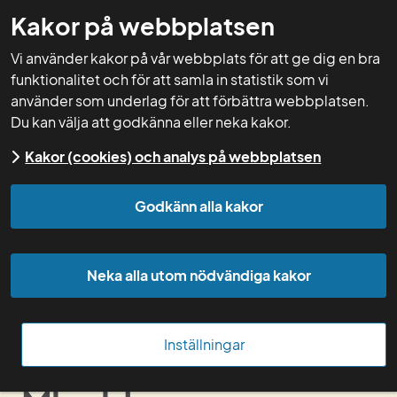
Kakor på webbplatsen
GNW-adm
Vi använder kakor på vår webbplats för att ge dig en bra
funktionalitet och för att samla in statistik som vi
använder som underlag för att förbättra webbplatsen.
Du kan välja att godkänna eller neka kakor.
Start
Min sida
Kakor (cookies) och analys på webbplatsen
Godkänn alla kakor
Mina grupper
Sök person
Neka alla utom nödvändiga kakor
Kom igång med Greppa forum
Om Greppa forum
Inställningar