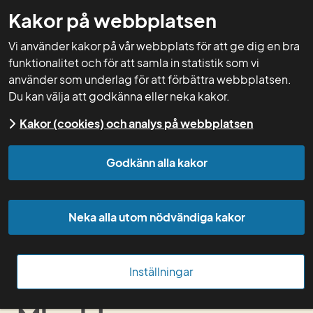
Kakor på webbplatsen
GNW-adm
Vi använder kakor på vår webbplats för att ge dig en bra
funktionalitet och för att samla in statistik som vi
använder som underlag för att förbättra webbplatsen.
Du kan välja att godkänna eller neka kakor.
Start
Min sida
Kakor (cookies) och analys på webbplatsen
Godkänn alla kakor
Mina grupper
Sök person
Neka alla utom nödvändiga kakor
Kom igång med Greppa forum
Om Greppa forum
Inställningar