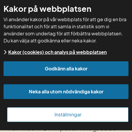
Kakor på webbplatsen
GNW-adm
Vi använder kakor på vår webbplats för att ge dig en bra
funktionalitet och för att samla in statistik som vi
använder som underlag för att förbättra webbplatsen.
Du kan välja att godkänna eller neka kakor.
Hur vill du att Greppa 
Kakor (cookies) och analys på webbplatsen
Näringen ska se ut i 
Godkänn alla kakor
framtiden?
Neka alla utom nödvändiga kakor
Med denna enkät vill vi få input till 
Greppa Näringens strategi 2028–
Inställningar
2034. Hur vill du att Greppa ska se ut i 
framtiden? Din input är viktig, både 