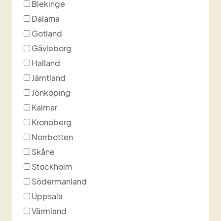
Jag är aktiv i
Blekinge
Dalarna
Gotland
Gävleborg
Halland
Jämtland
Jönköping
Kalmar
Kronoberg
Norrbotten
Skåne
Stockholm
Södermanland
Uppsala
Värmland