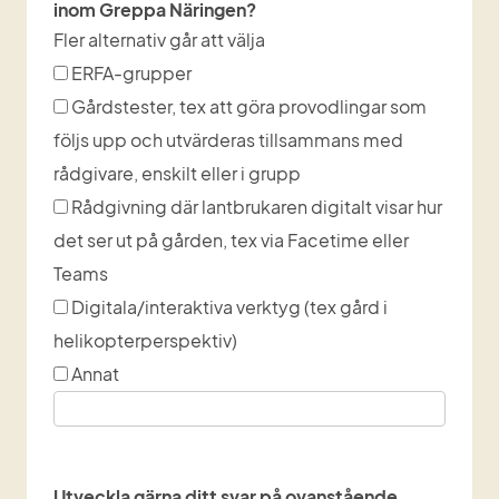
inom Greppa Näringen?
Fler alternativ går att välja
Finns det kompetenshöjande aktivitetsformer som v
ERFA-grupper
Gårdstester, tex att göra provodlingar som
följs upp och utvärderas tillsammans med
rådgivare, enskilt eller i grupp
Rådgivning där lantbrukaren digitalt visar hur
det ser ut på gården, tex via Facetime eller
Teams
Digitala/interaktiva verktyg (tex gård i
helikopterperspektiv)
Annat
Inmatning annat:
Utveckla gärna ditt svar på ovanstående