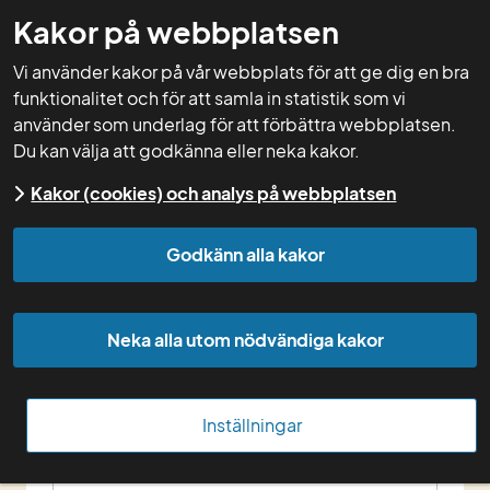
Kakor på webbplatsen
GNW-adm
Vi använder kakor på vår webbplats för att ge dig en bra
funktionalitet och för att samla in statistik som vi
använder som underlag för att förbättra webbplatsen.
Du kan välja att godkänna eller neka kakor.
Utvärdering - 
Kakor (cookies) och analys på webbplatsen
Klimatkollen 
Godkänn alla kakor
modulkurs
Neka alla utom nödvändiga kakor
12 mar 2019, Hotell Högland, 
Nässjö
Inställningar