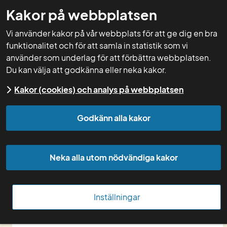
Kakor på webbplatsen
GNW-adm
Vi använder kakor på vår webbplats för att ge dig en bra
funktionalitet och för att samla in statistik som vi
använder som underlag för att förbättra webbplatsen.
Du kan välja att godkänna eller neka kakor.
Start
Kakor (cookies) och analys på webbplatsen
Godkänn alla kakor
20
OKT
Neka alla utom nödvändiga kakor
Bryt vallen effektivt - webbinarium
Inställningar
Få kunskap om hur man gör ett effektivt vallbrott 