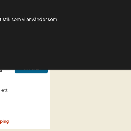
Greppa admin
Greppa forum
atistik som vi använder som
Rådgivarnytt
För rådgivare
Grupper
Anmälan
s
ett 
 
öping