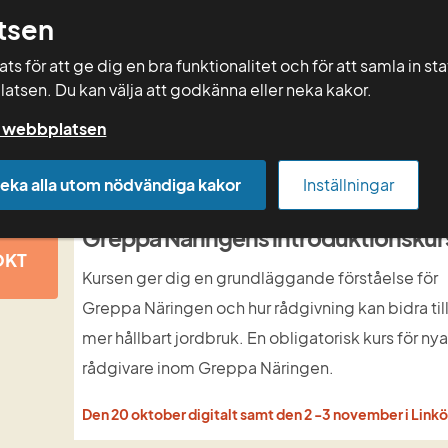
tsen
Sök
s för att ge dig en bra funktionalitet och för att samla in st
latsen. Du kan välja att godkänna eller neka kakor.
Rådgivning
Vera
Kurser
Mallar
på webbplatsen
eka alla utom nödvändiga kakor
Inställningar
20
Greppa Näringens introduktionskur
OKT
Kursen ger dig en grundläggande förståelse för 
Greppa Näringen och hur rådgivning kan bidra till 
mer hållbart jordbruk. En obligatorisk kurs för nya
rådgivare inom Greppa Näringen.
Den 20 oktober digitalt samt den 2 -3 november i Link