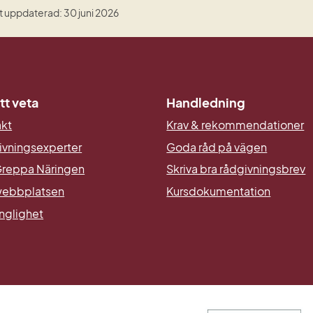
 uppdaterad: 30 juni 2026
tt veta
Handledning
akt
Krav & rekommendationer
ivningsexperter
Goda råd på vägen
reppa Näringen
Skriva bra rådgivningsbrev
ebbplatsen
Kursdokumentation
änglighet