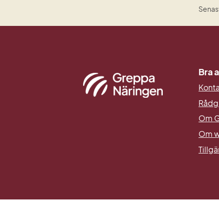
Senast
Bra a
Kont
Rådg
Om G
Om w
Tillg