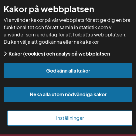
Kakor på webbplatsen
GNW-adm
Vi använder kakor på vår webbplats för att ge dig en bra
funktionalitet och för att samla in statistik som vi
använder som underlag för att förbättra webbplatsen.
Du kan välja att godkänna eller neka kakor.
Start
Kakor (cookies) och analys på webbplatsen
Helena Åkerhielm
Godkänn alla kakor
Örebro län
Regionsamordnare Mitt
Neka alla utom nödvändiga kakor
Kontakt:
 helena.akerhielm@lansstyrelsen.se
Senast uppdaterad: 02 december 2025
Inställningar