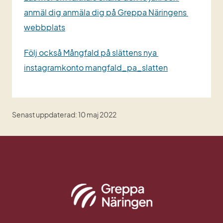
anmäl dig anmäla dig på Greppa Näringens 
webbplats
Följ också Mångfald på slättens nya 
instagramkonto mangfald_pa_slatten
Senast uppdaterad: 10 maj 2022