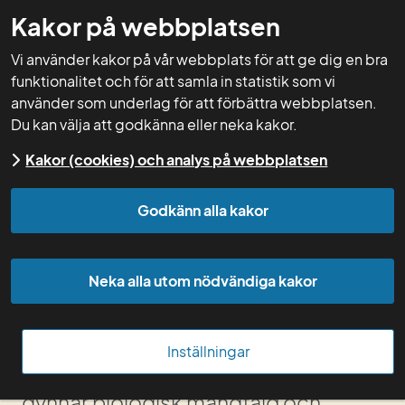
Kakor på webbplatsen
GNW-adm
Vi använder kakor på vår webbplats för att ge dig en bra
funktionalitet och för att samla in statistik som vi
använder som underlag för att förbättra webbplatsen.
Du kan välja att godkänna eller neka kakor.
Start
Kakor (cookies) och analys på webbplatsen
Nytt nyhetsbrev om 
Godkänn alla kakor
biologisk mångfald i 
Neka alla utom nödvändiga kakor
åkerlandskapet
I nyhetsbrevet ”Mångfald på slätten” 
Inställningar
få du få råd och tips på åtgärder som 
gynnar biologisk mångfald och 