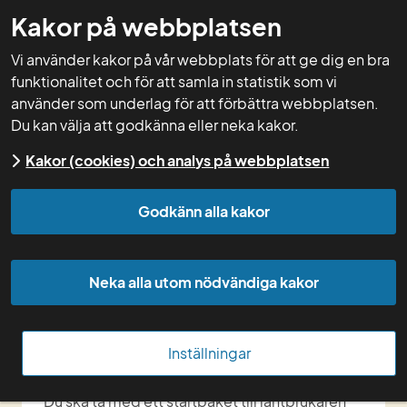
Kakor på webbplatsen
GNW-adm
Vi använder kakor på vår webbplats för att ge dig en bra
funktionalitet och för att samla in statistik som vi
använder som underlag för att förbättra webbplatsen.
Du kan välja att godkänna eller neka kakor.
Start
Kakor (cookies) och analys på webbplatsen
Mapp istället för pärm 
Godkänn alla kakor
i startbesöken
Neka alla utom nödvändiga kakor
Vi har bytt ut pärm mot mapp i 
startrådgivningarna.
Inställningar
Du ska ta med ett startpaket till lantbrukaren 