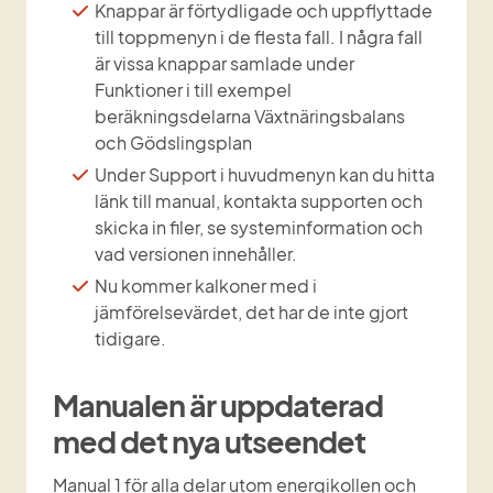
Knappar är förtydligade och uppflyttade 
till toppmenyn i de flesta fall. I några fall 
är vissa knappar samlade under 
Funktioner i till exempel 
beräkningsdelarna Växtnäringsbalans 
och Gödslingsplan
Under Support i huvudmenyn kan du hitta 
länk till manual, kontakta supporten och 
skicka in filer, se systeminformation och 
vad versionen innehåller.
Nu kommer kalkoner med i 
jämförelsevärdet, det har de inte gjort 
tidigare.
Manualen är uppdaterad 
med det nya utseendet
Manual 1 för alla delar utom energikollen och 