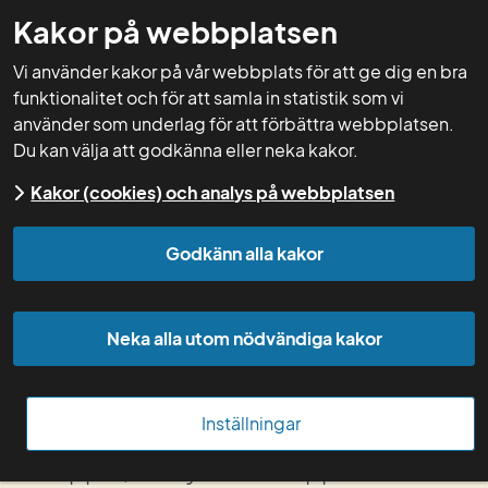
Kakor på webbplatsen
GNW-adm
Vi använder kakor på vår webbplats för att ge dig en bra
funktionalitet och för att samla in statistik som vi
använder som underlag för att förbättra webbplatsen.
Du kan välja att godkänna eller neka kakor.
Start
Kakor (cookies) och analys på webbplatsen
Ny version av Vera 
Godkänn alla kakor
1.3.1.1 tillgänglig
Neka alla utom nödvändiga kakor
I den nya versionen av Vera, 1.3.1.1, har 
vi gjort stora förändringar av 
Inställningar
utseendet på kund, alternativ, 
knappar, menyer och support. Nu 