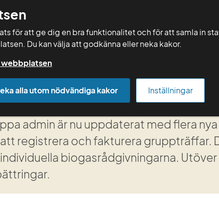
tsen
Sök
s för att ge dig en bra funktionalitet och för att samla in st
latsen. Du kan välja att godkänna eller neka kakor.
Rådgivning
Vera
Kurser
Mallar
på webbplatsen
eka alla utom nödvändiga kakor
Inställningar
heter i Greppa admin
ppa admin är nu uppdaterat med flera nya fu
att registrera och fakturera gruppträffar. 
individuella biogasrådgivningarna. Utöver d
ättringar.