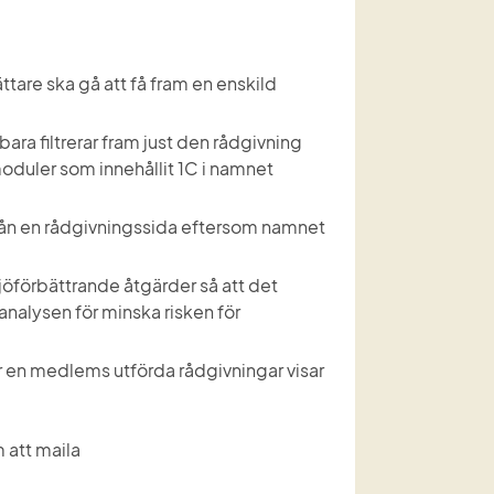
ättare ska gå att få fram en enskild 
 bara filtrerar fram just den rådgivning 
moduler som innehållit 1C i namnet 
 från en rådgivningssida eftersom namnet 
ljöförbättrande åtgärder så att det 
analysen för minska risken för 
 en medlems utförda rådgivningar visar 
Har du frågor eller synpunkter får du gärna kontakta oss genom att maila 