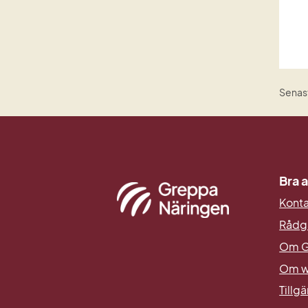
Senast
Bra a
Kont
Rådg
Om G
Om w
Tillg