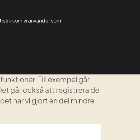
Greppa admin
Greppa forum
atistik som vi använder som
Rådgivarnytt
För rådgivare
Grupper
nktioner. Till exempel går 
Det går också att registrera de 
et har vi gjort en del mindre 