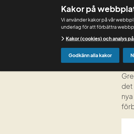
Kakor på webbpla
Vi använder kakor på vår webbplat
underlag för att förbättra webbp
Kakor (cookies) och analys 
Start
Godkänn alla kakor
N
Ny
Gre
det 
nya 
förb