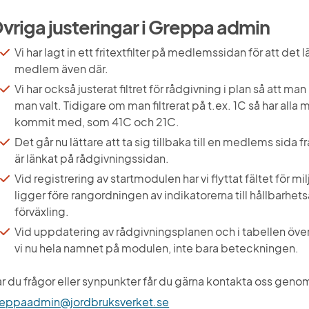
vriga justeringar i Greppa admin
Vi har lagt in ett fritextfilter på medlemssidan för att det l
medlem även där.
Vi har också justerat filtret för rådgivning i plan så att man
man valt. Tidigare om man filtrerat på t.ex. 1C så har alla 
kommit med, som 41C och 21C.
Det går nu lättare att ta sig tillbaka till en medlems sida
är länkat på rådgivningssidan.
Vid registrering av startmodulen har vi flyttat fältet för mi
ligger före rangordningen av indikatorerna till hållbarhets
förväxling.
Vid uppdatering av rådgivningsplanen och i tabellen över
vi nu hela namnet på modulen, inte bara beteckningen.
eppaadmin@jordbruksverket.se