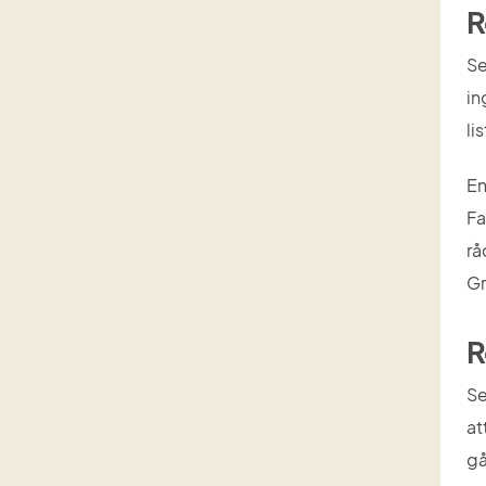
R
Se
in
li
En
Fa
rå
Gr
R
Se
at
gå