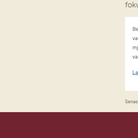
fok
Be
va
mj
va
La
Senast