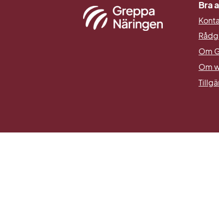
Bra a
Kont
Rådg
Om G
Om w
Tillg