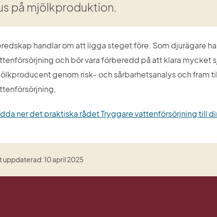
us på mjölkproduktion.
redskap handlar om att ligga steget före. Som djurägare har d
ttenförsörjning och bör vara förberedd på att klara mycket själ
ölkproducent genom risk- och sårbarhetsanalys och fram till
ttenförsörjning,
dda ner det praktiska rådet Tryggare vattenförsörjning till d
 uppdaterad: 10 april 2025