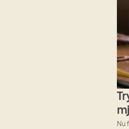
Tr
mj
Nu f