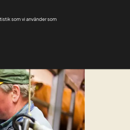
Greppa admin
Greppa forum
atistik som vi använder som
Rådgivarnytt
För rådgivare
Grupper