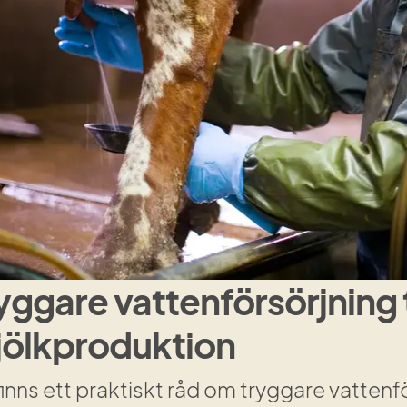
yggare vattenförsörjning ti
ölkproduktion
inns ett praktiskt råd om tryggare vattenför