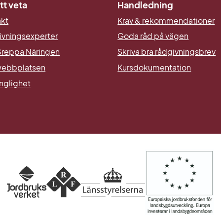
tt veta
Handledning
akt
Krav & rekommendationer
ivningsexperter
Goda råd på vägen
reppa Näringen
Skriva bra rådgivningsbrev
ebbplatsen
Kursdokumentation
änglighet