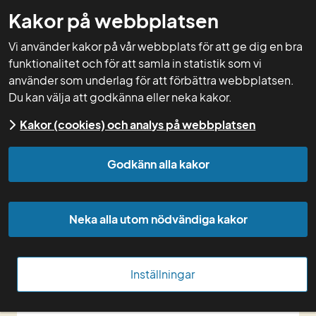
Kakor på webbplatsen
GNW-adm
Vi använder kakor på vår webbplats för att ge dig en bra
funktionalitet och för att samla in statistik som vi
använder som underlag för att förbättra webbplatsen.
Du kan välja att godkänna eller neka kakor.
Start
Kakor (cookies) och analys på webbplatsen
Supportens 
Godkänn alla kakor
öppettider i sommar
Neka alla utom nödvändiga kakor
Under juli kommer vi ha semester och 
därmed inte kunna svara på frågor i 
Inställningar
samma utsträckning som vanligt.