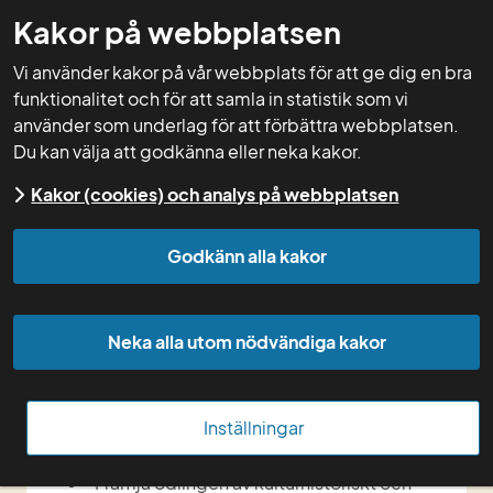
Kakor på webbplatsen
GNW-adm
Vi använder kakor på vår webbplats för att ge dig en bra
funktionalitet och för att samla in statistik som vi
använder som underlag för att förbättra webbplatsen.
Du kan välja att godkänna eller neka kakor.
Start
Kakor (cookies) och analys på webbplatsen
Ny utlysning från 
Godkänn alla kakor
Jordbruksverket
Neka alla utom nödvändiga kakor
Jordbruksverket utlyser pengar till 
samarbetsprojekt inom bland annat:
Inställningar
Främja odlingen av kulturhistoriskt och 