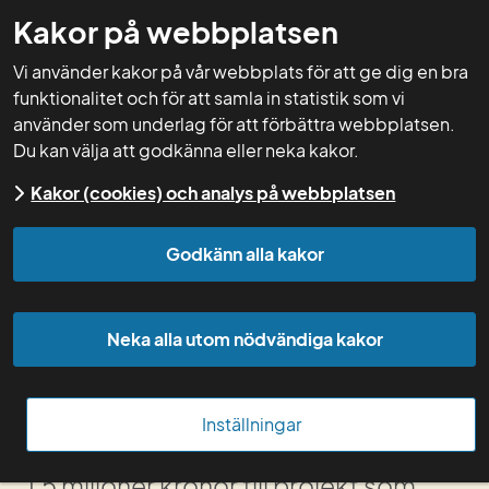
Kakor på webbplatsen
GNW-adm
Vi använder kakor på vår webbplats för att ge dig en bra
funktionalitet och för att samla in statistik som vi
använder som underlag för att förbättra webbplatsen.
Du kan välja att godkänna eller neka kakor.
Start
Kakor (cookies) och analys på webbplatsen
Ny utlysning om 
Godkänn alla kakor
jordbrukets vatten­
Neka alla utom nödvändiga kakor
hushållning
Inom Kraftsamling vattenhushållning 
Inställningar
utlyser Jordbruksverket nu 
1,5 miljoner kronor till projekt som 