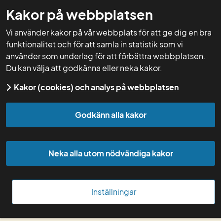
Kakor på webbplatsen
GNW-adm
Vi använder kakor på vår webbplats för att ge dig en bra
funktionalitet och för att samla in statistik som vi
använder som underlag för att förbättra webbplatsen.
Du kan välja att godkänna eller neka kakor.
Start
Kakor (cookies) och analys på webbplatsen
Innehåll av lättlösliga 
Godkänn alla kakor
kolhydrater i 
Neka alla utom nödvändiga kakor
konserverat vallfoder 
och betesgräs för 
Inställningar
häst